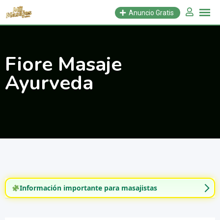
Saltar
Anuncio Gratis
al
contenido
Fiore Masaje
Ayurveda
Información importante para masajistas