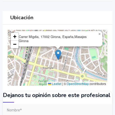
Ubicación
×
+
Carrer Migdia, 17002 Girona, España,Masajes
Girona
−
Leaflet
|
©
OpenStreetMap
contributors
Dejanos tu opinión sobre este profesional