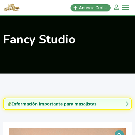
Saltar
Anuncio Gratis
al
contenido
Fancy Studio
Información importante para masajistas