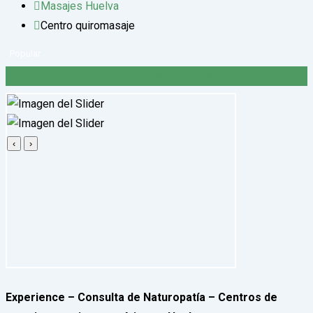
Masajes Huelva
Centro quiromasaje
Popular
€
45
–
€
150
por hora
(Negociable)
‹
›
Experience – Consulta de Naturopatía – Centros de