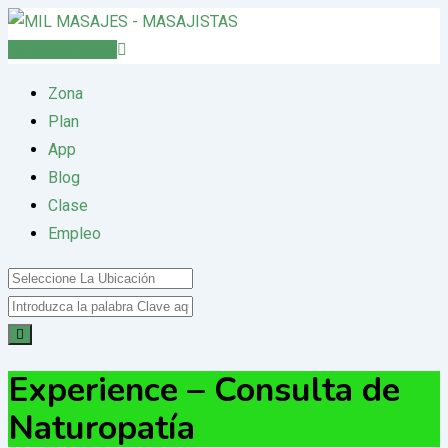
Saltar
al
Anuncio Gratis
contenido
Zona
Plan
App
Blog
Clase
Empleo
Experience – Consulta de
Naturopatía