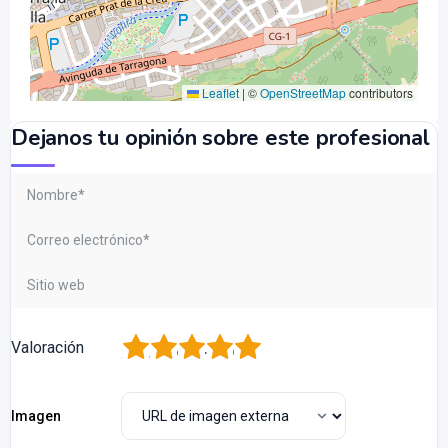
Leaflet
|
©
OpenStreetMap
contributors
Dejanos tu opinión sobre este profesional
1
2
3
4
5
Valoración
Imagen