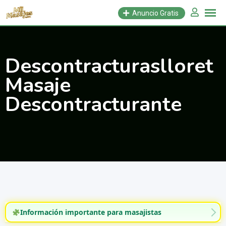
Saltar
Anuncio Gratis
al
contenido
Descontracturaslloret
Masaje
Descontracturante
Información importante para masajistas