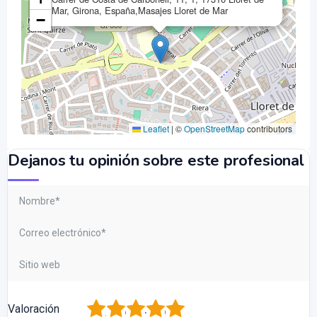
Mar, Girona, España,Masajes Lloret de Mar
−
Leaflet
|
©
OpenStreetMap
contributors
Dejanos tu opinión sobre este profesional
1
2
3
4
5
Valoración