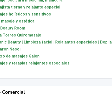
je, pedicura medicinal, manicura
jista tierna y relajante especial
jes holísticos y sensitivos
l masaje y estética
 Beauty Room
a Torres Quiromasaje
nic Beauty | Limpieza facial | Relajantes especiales | Depil
aron Nesoi
ro de masajes Galen
jes y terapias relajantes especiales
o Comercial