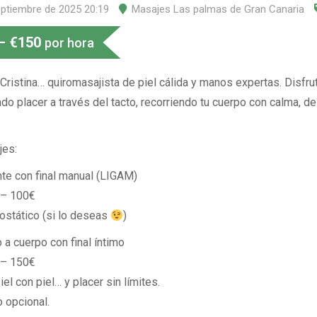
eptiembre de 2025 20:19
Masajes Las palmas de Gran Canaria
–
€
150
por hora
Cristina… quiromasajista de piel cálida y manos expertas. Disfru
do placer a través del tacto, recorriendo tu cuerpo con calma, d
jes:
te con final manual (LIGAM)
 – 100€
rostático (si lo deseas
)
a cuerpo con final íntimo
 – 150€
iel con piel… y placer sin límites.
 opcional.