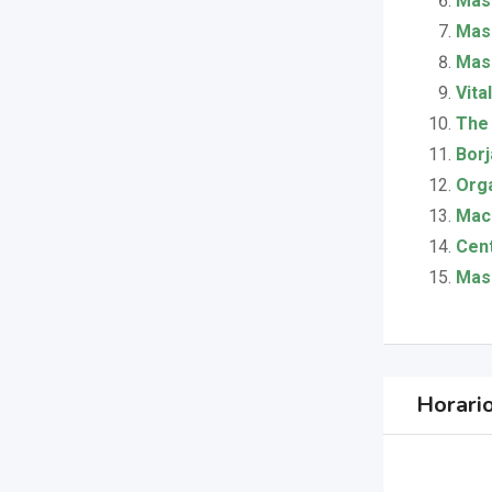
Masa
Masa
Masa
Vita
The
Borj
Orga
Mac
Cent
Masa
Horari