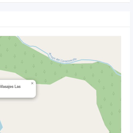
×
Masajes Las