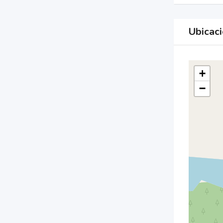
Ubicac
+
−