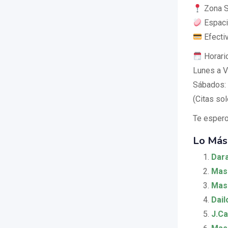
Zona Si
Espacio
Efectiv
Horari
Lunes a V
Sábados: 
(Citas sol
Te espero
Lo Más
Dara
Masa
Masa
Dail
J.Ca