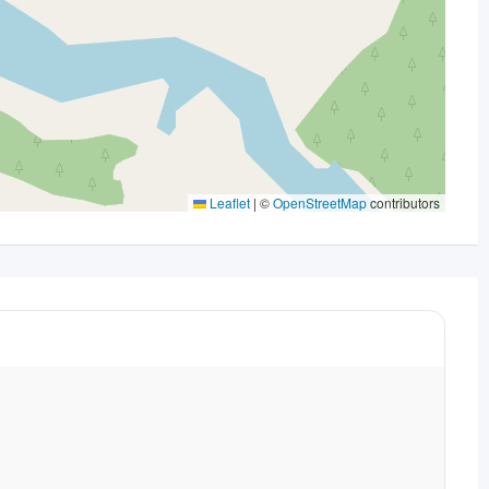
Leaflet
|
©
OpenStreetMap
contributors