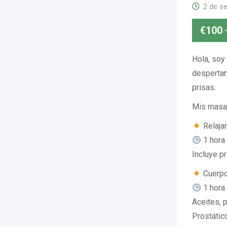
2 de s
€
100
Hola, soy 
despertan
prisas.
Mis masa
Relajan
1 hora
Incluye p
Cuerpo 
1 hora
Aceites, p
Prostático