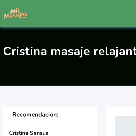
Saltar
al
contenido
Cristina masaje relajan
Recomendación:
Cristina Sensus