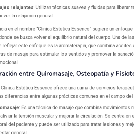
jes relajantes
: Utilizan técnicas suaves y fluidas para liberar 
over la relajación general.
ncia en el nombre “Clinica Estetica Essence” sugiere un enfoque 
donde se busca volver al equilibrio natural del cuerpo. Una de la
 reflejar este enfoque es la aromaterapia, que combina aceites
cas de masaje para estimular los sentidos y promover la sanación
mocional.
ación entre Quiromasaje, Osteopatía y Fisiot
 Clínica Estética Essence ofrece una gama de servicios terapéuti
as diferencias entre algunas prácticas comunes en el campo del 
romasaje
: Es una técnica de masaje que combina movimientos 
aliviar la tensión muscular y mejorar la circulación. Se centra en 
oral del paciente y puede ser utilizado para tratar lesiones y mejo
estar general.