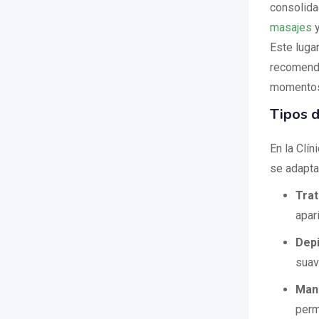
consolida
masajes
y
Este lugar
recomenda
momentos 
Tipos d
En la Clí
se adapta
Trat
apar
Depi
suave
Mani
perm