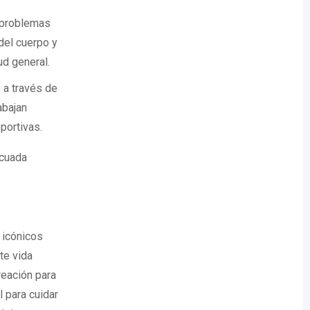
r problemas
del cuerpo y
ud general.
s a través de
abajan
portivas.
ecuada
 icónicos
te vida
reación para
l para cuidar