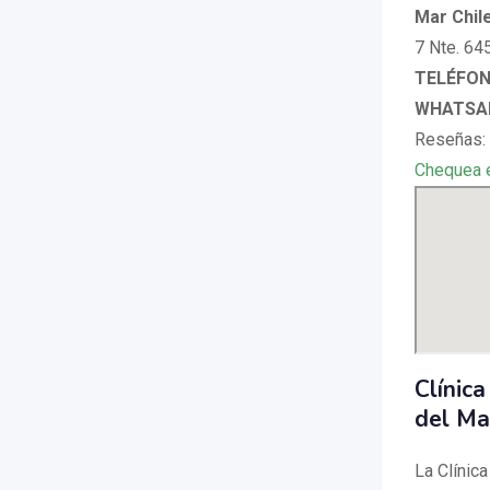
Mar Chil
7 Nte. 645
TELÉFONO
WHATSAP
Reseñas:
Chequea 
Clínic
del Ma
La Clínic