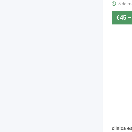
5 de m
€
45
–
clinica e