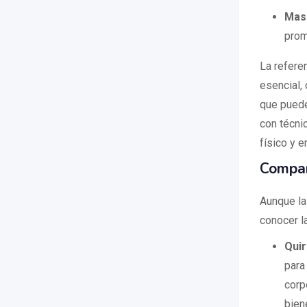
Masa
prom
La refere
esencial, 
que puede
con técni
físico y e
Compar
Aunque la
conocer l
Qui
para 
corp
bien