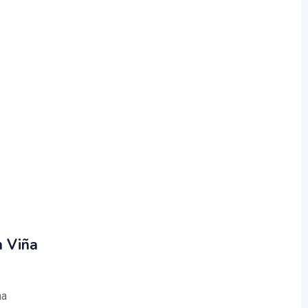
n Viña
ha