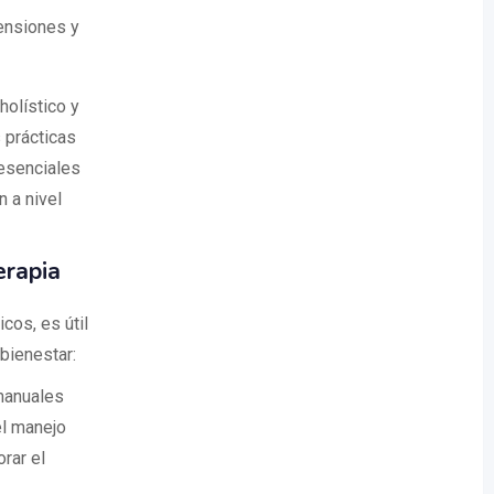
tensiones y
holístico y
s prácticas
 esenciales
 a nivel
erapia
cos, es útil
bienestar:
manuales
el manejo
rar el