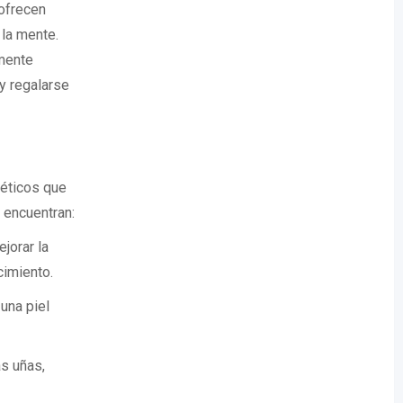
 ofrecen
 la mente.
amente
y regalarse
téticos que
 encuentran:
jorar la
cimiento.
una piel
s uñas,