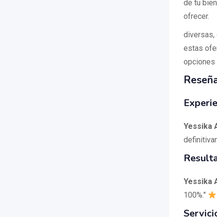
de tu bie
ofrecer.
diversas,
estas ofe
opciones 
Reseña
Experie
Yessika
definitiva
Result
Yessika
100%."
Servici