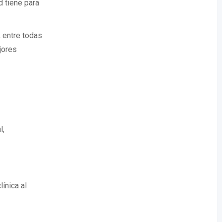
d tiene para
 entre todas
jores
l,
ínica al