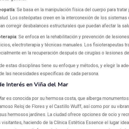
eopatía
: Se basa en la manipulación física del cuerpo para trata
alud. Los osteópatas creen en la interconexión de los sistemas 
an corregir desbalances estructurales que puedan afectar la sal
oterapia
: Se enfoca en la rehabilitación y prevención de lesione
cicios, electroterapia y técnicas manuales. Los fisioterapeutas tr
cialmente en la recuperación después de cirugías o lesiones de
de estas disciplinas tiene su enfoque y métodos, y elegir la ad
e las necesidades específicas de cada persona.
e Interés en Viña del Mar
Mar es conocida por su hermosa costa, que alberga monumentos
amoso Reloj de Flores y el Castillo Wulff, así como por su vibran
y sus hermosos jardines. La ciudad ofrece opciones de ocio y rec
visitantes, haciendo de la Clínica Estética Essence el lugar idea