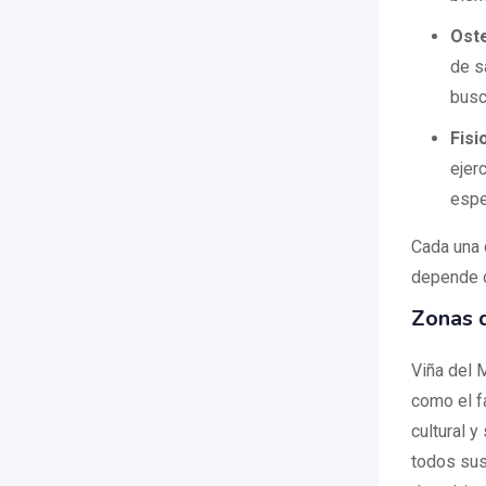
Ost
de s
busc
Fisi
ejer
espe
Cada una 
depende d
Zonas d
Viña del 
como el f
cultural 
todos sus 