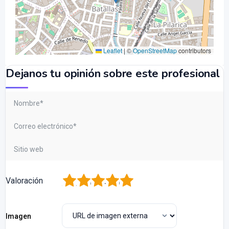
Leaflet
|
©
OpenStreetMap
contributors
Dejanos tu opinión sobre este profesional
1
2
3
4
5
Valoración
Imagen