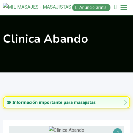
Saltar
Anuncio Gratis
al
contenido
Clinica Abando
🧩 Información importante para masajistas