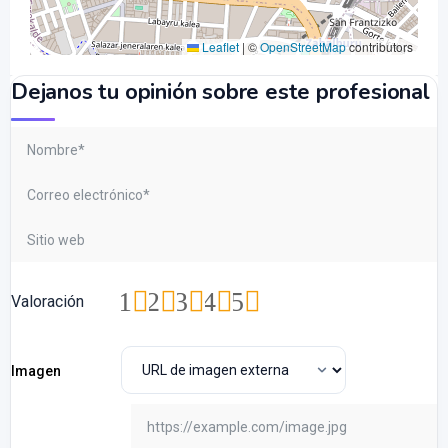
Leaflet
|
©
OpenStreetMap
contributors
Dejanos tu opinión sobre este profesional
1
2
3
4
5
Valoración
Imagen