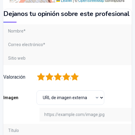
Leaflet
|
©
OpenStreetMap
contributors
Dejanos tu opinión sobre este profesional
1
2
3
4
5
Valoración
Imagen