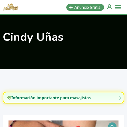
Saltar
Anuncio Gratis
al
contenido
Cindy Uñas
Información importante para masajistas