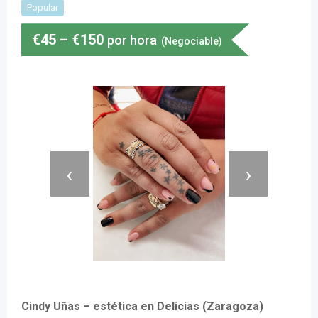
Popular
€
45
–
€
150
por hora
(Negociable)
‹
›
Cindy Uñas – estética en Delicias (Zaragoza)