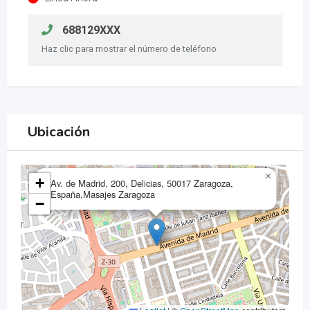
688129XXX
Haz clic para mostrar el número de teléfono
Ubicación
×
+
Av. de Madrid, 200, Delicias, 50017 Zaragoza,
España,Masajes Zaragoza
−