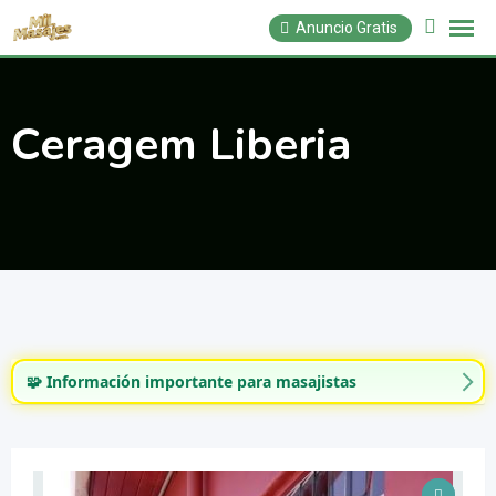
Saltar
Anuncio Gratis
al
contenido
Ceragem Liberia
🧩 Información importante para masajistas