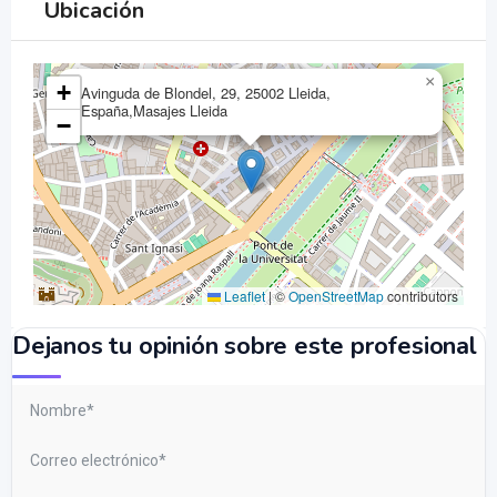
Ubicación
×
+
Avinguda de Blondel, 29, 25002 Lleida,
España,Masajes Lleida
−
Leaflet
|
©
OpenStreetMap
contributors
Dejanos tu opinión sobre este profesional