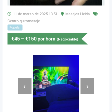
11 de marzo de 2025 13:51
Masajes Lleida
Centro quiromasaje
Popular
€
45
–
€
150
por hora
(Negociable)
‹
›