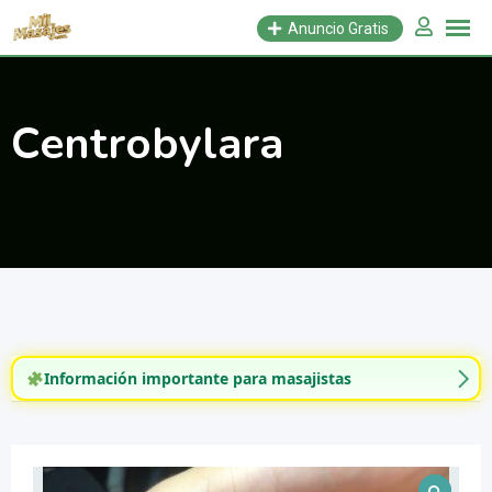
Saltar
Anuncio Gratis
al
contenido
Centrobylara
Información importante para masajistas