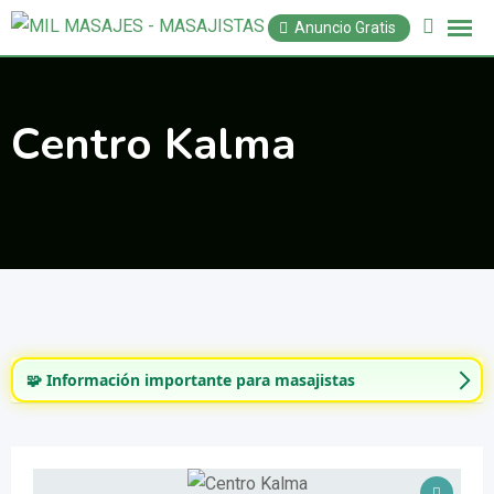
Saltar
Anuncio Gratis
al
contenido
Centro Kalma
🧩 Información importante para masajistas