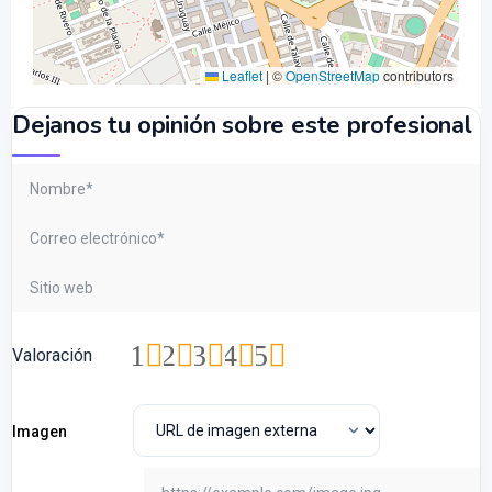
Leaflet
|
©
OpenStreetMap
contributors
Dejanos tu opinión sobre este profesional
1
2
3
4
5
Valoración
Imagen