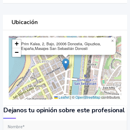
Ubicación
×
+
Prim Kalea, 2, Bajo, 20006 Donostia, Gipuzkoa,
España,Masajes San Sebastián Donosti
−
Leaflet
|
©
OpenStreetMap
contributors
Dejanos tu opinión sobre este profesional