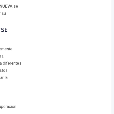
ANUEVA
se
r su
TSE
tamente
es,
a diferentes
Estos
ar la
uperación