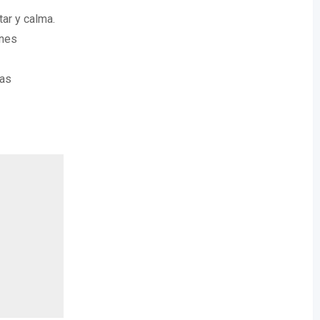
ar y calma.
ones
nas