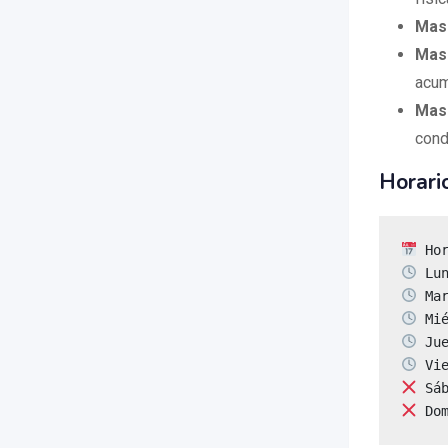
Masa
Masa
acum
Masa
cond
Horari
 Do