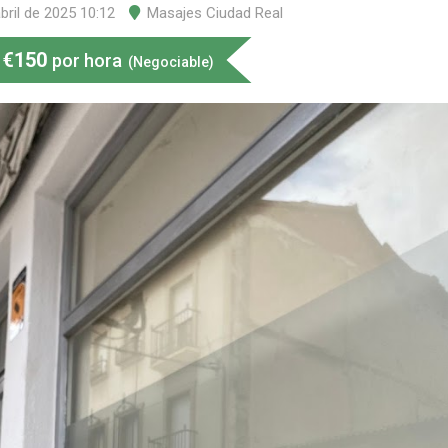
bril de 2025 10:12
Masajes Ciudad Real
€
150
por hora
(Negociable)