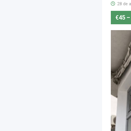
28 de a
€
45
–