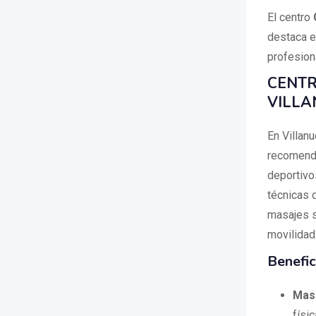
El centro
destaca e
profesion
CENTR
VILLA
En Villan
recomenda
deportivo
técnicas d
masajes so
movilidad
Benefic
Masa
físic