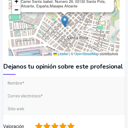
+
Carrer Santa Isabel, Numero 29, 03130 Santa Pola,
Alicante, España,Masajes Alicante
−
Leaflet
|
©
OpenStreetMap
contributors
Dejanos tu opinión sobre este profesional
1
2
3
4
5
Valoración