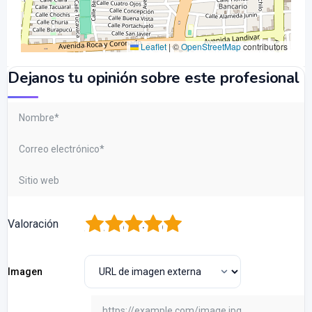
Leaflet
|
©
OpenStreetMap
contributors
Dejanos tu opinión sobre este profesional
1
2
3
4
5
Valoración
Imagen