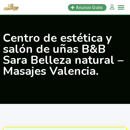
Saltar
Anuncio Gratis
al
contenido
Centro de estética y
salón de uñas B&B
Sara Belleza natural –
Masajes Valencia.