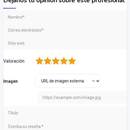
Dejanos tu opinión sobre este profesional
1
2
3
4
5
Valoración
Imagen