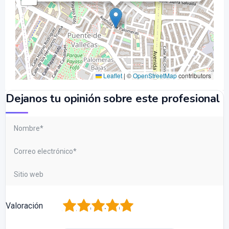
Leaflet
|
©
OpenStreetMap
contributors
Dejanos tu opinión sobre este profesional
1
2
3
4
5
Valoración