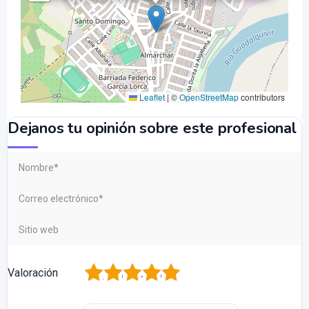
Leaflet
|
©
OpenStreetMap
contributors
Dejanos tu opinión sobre este profesional
1
2
3
4
5
Valoración