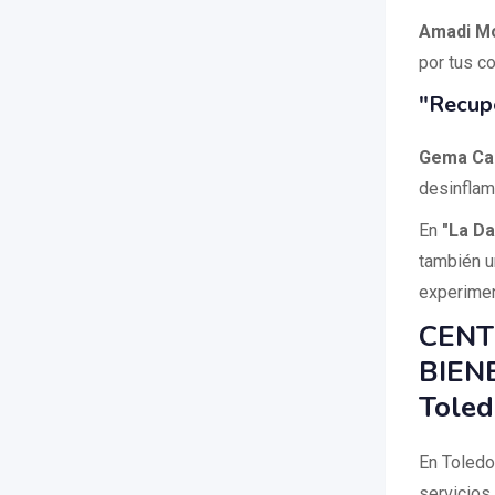
Amadi Mo
por tus c
"Recup
Gema Ca
desinflam
En
"La Da
también u
experimen
CENT
BIENE
Toled
En Toledo
servicio