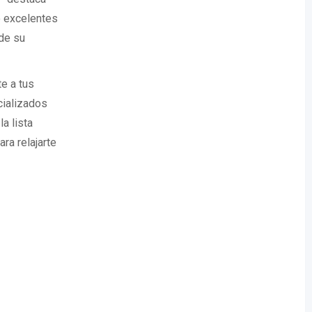
o excelentes
 de su
e a tus
cializados
a lista
ra relajarte