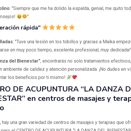
lino
: "Siempre que me ha dolido la espalda, genial, me quito tod
onsejos!
".
eración rápida"
ñadas
: "Tuve una lesión en los tobillos y gracias a Maika empez
arse en muy poco tiempo, excelente profesional, muy dedicada!"
nza del Bienestar"
, encontrarás no solo tratamientos efectivos,
n ambiente de calidez y atención personalizada. ¡No dudes en vis
tar los beneficios por ti mismo!
RO DE ACUPUNTURA “LA DANZA D
STAR” en centros de masajes y terap
o
, hay una gran variedad de centros de masajes y terapias que of
s, pero el CENTRO DE ACUPUNTURA “LA DANZA DEL BIENESTAR