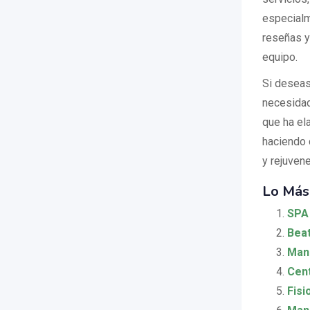
especialm
reseñas y 
equipo.
Si deseas
necesidad
que ha el
haciendo c
y rejuven
Lo Más
SPA 
Beat
Man
Cen
Fisi