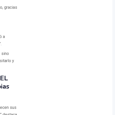
o, gracias
ó a
.
 sino
itarlo y
EL
ias
recen sus
” destaca