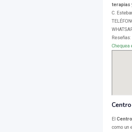
terapias 
C. Esteba
TELÉFONO
WHATSAPP
Reseñas: 
Chequea 
Centro
El
Centro
como un e