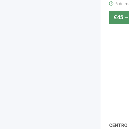
6 de m
€
45
–
CENTRO 