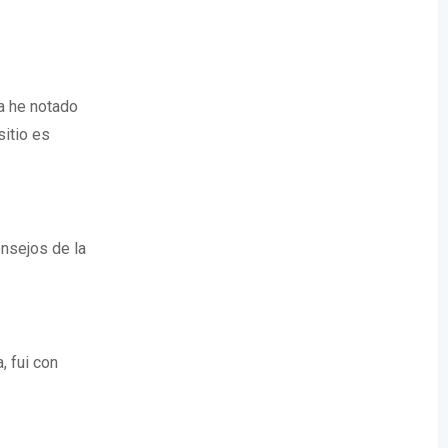
a he notado
itio es
onsejos de la
, fui con