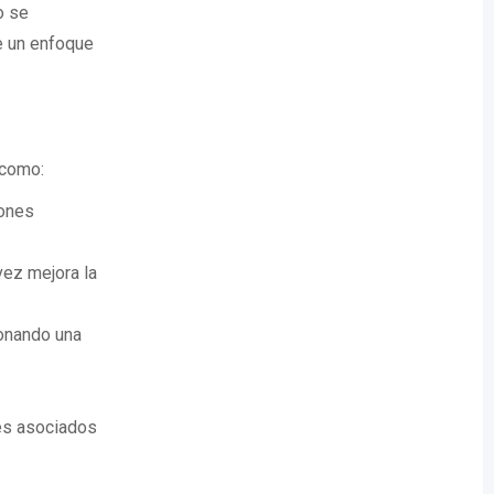
o se
ce un enfoque
 como:
iones
vez mejora la
ionando una
es asociados