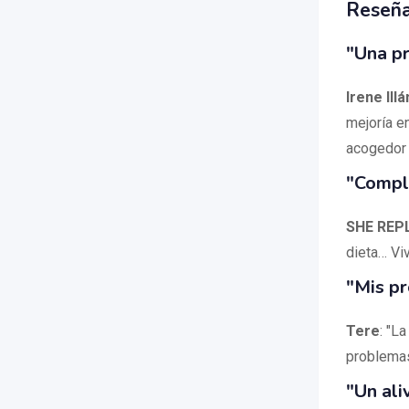
Reseña
"Una pr
Irene Ill
mejoría e
acogedor 
"Compl
SHE REP
dieta… Viv
"Mis pr
Tere
: "L
problemas
"Un ali