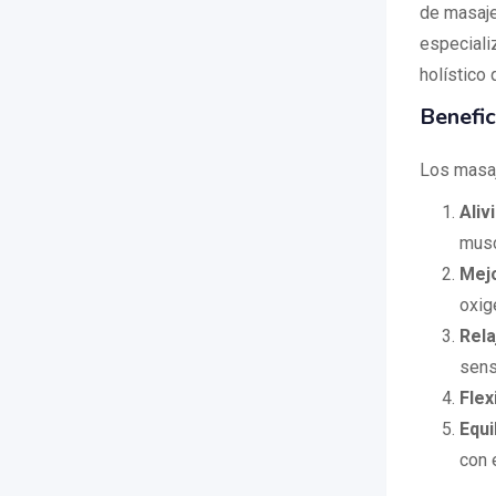
de masaje
especiali
holístico 
Benefic
Los masaj
Aliv
musc
Mejo
oxig
Rela
sens
Flex
Equi
con 