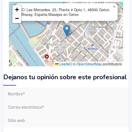
×
+
C/ Las Mercedes, 23, Planta 4 Dpto.1, 48930 Getxo,
Biscay, España,Masajes en Getxo
−
Leaflet
|
©
OpenStreetMap
contributors
Dejanos tu opinión sobre este profesional