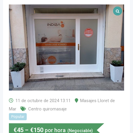
11 de octubre de 2024 13:11
Masajes Lloret de
Mar
Centro quiromasaje
Popular
€
45
–
€
150
por hora
(Negociable)