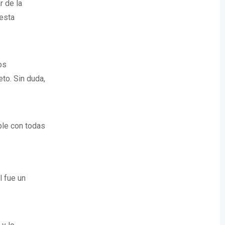
r de la
 esta
os
to. Sin duda,
ple con todas
l fue un