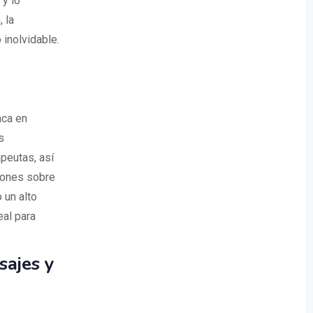
 y lo
 la
 inolvidable.
aca en
s
apeutas, así
iones sobre
 un alto
al para
ajes y