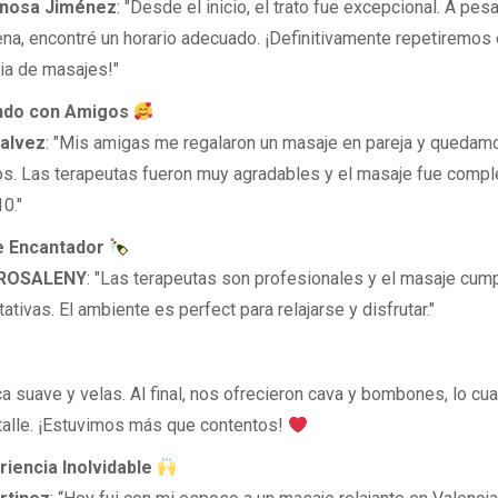
inosa Jiménez
: "Desde el inicio, el trato fue excepcional. A pesa
ena, encontré un horario adecuado. ¡Definitivamente repetiremos
ia de masajes!"
ndo con Amigos
alvez
: "Mis amigas me regalaron un masaje en pareja y quedam
s. Las terapeutas fueron muy agradables y el masaje fue comple
0."
 Encantador
ROSALENY
: "Las terapeutas son profesionales y el masaje cum
ativas. El ambiente es perfect para relajarse y disfrutar."
 suave y velas. Al final, nos ofrecieron cava y bombones, lo cua
talle. ¡Estuvimos más que contentos!
iencia Inolvidable