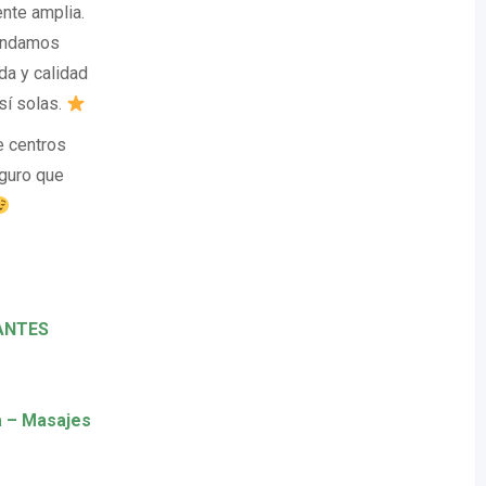
ente amplia.
mendamos
a y calidad
sí solas.
e centros
eguro que
JANTES
a – Masajes