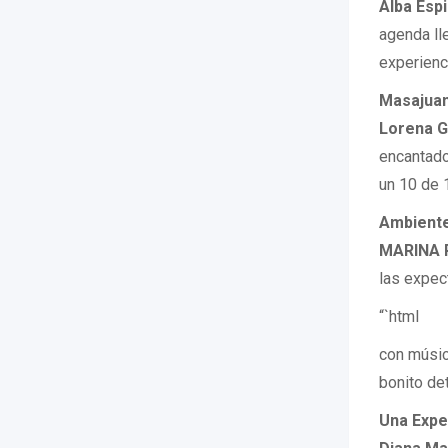
Alba Esp
agenda ll
experienc
Masajua
Lorena G
encantado
un 10 de 1
Ambiente
MARINA 
las expect
“`html
con música
bonito de
Una Exper