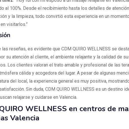
rtinez
: “Hoy fui con mi esposo a un masaje relajante en Valencia
o al 100%. Desde el recibimiento hasta los detalles de atención,
ión y la limpieza, todo convirtió esta experiencia en un momento
n visitarlos.”
sión
de las reseñas, es evidente que CDM QUIRO WELLNESS se dest
or su atención al cliente, el ambiente relajante y la calidad de su
os. Los clientes valoran el trato amable y profesional de las ter
tmósfera cálida y acogedora del lugar. A pesar de algunas menc
tura del local, la experiencia general es muy positiva, mostrando
satisfacción. Sin duda, CDM QUIRO WELLNESS es un destino ide
uscan relajarse y cuidarse en Valencia.
QUIRO WELLNESS en centros de mas
ias Valencia