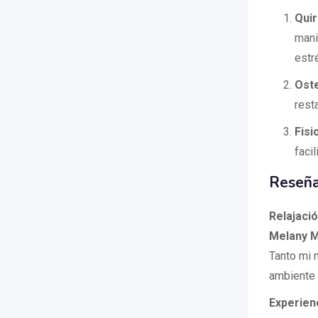
Qui
manip
estr
Ost
rest
Fisi
facil
Reseña
Relajaci
Melany M
Tanto mi 
ambiente r
Experien