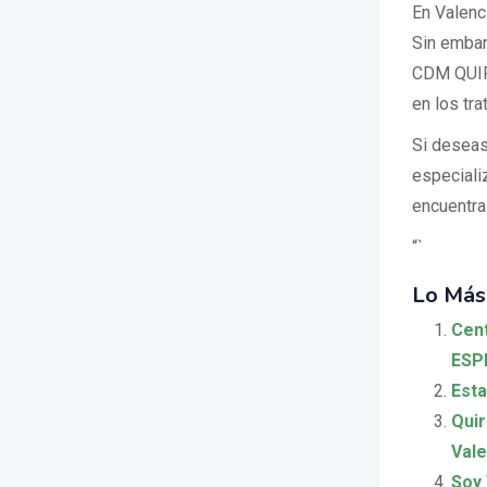
En Valenci
Sin embar
CDM QUIRO
en los tr
Si deseas
especiali
encuentras
“`
Lo Más
Cent
ESPE
Esta
Quir
Vale
Soy 