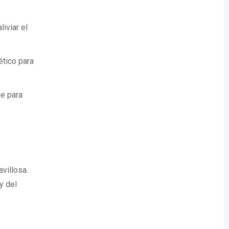
s
liviar el
ético para
je para
villosa.
y del