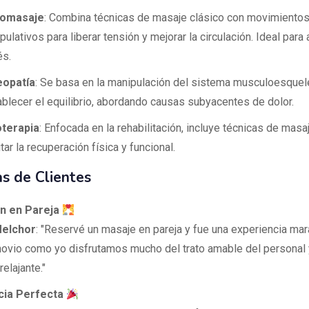
romasaje
: Combina técnicas de masaje clásico con movimiento
ulativos para liberar tensión y mejorar la circulación. Ideal para a
és.
eopatía
: Se basa en la manipulación del sistema musculoesquel
ablecer el equilibrio, abordando causas subyacentes de dolor.
oterapia
: Enfocada en la rehabilitación, incluye técnicas de masa
itar la recuperación física y funcional.
s de Clientes
ón en Pareja
elchor
: "Reservé un masaje en pareja y fue una experiencia mara
novio como yo disfrutamos mucho del trato amable del personal 
elajante."
cia Perfecta