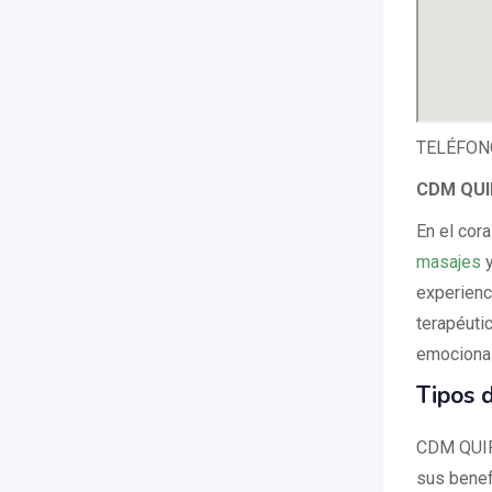
TELÉFONO
CDM QUIR
En el cor
masajes
y
experienc
terapéutic
emocional
Tipos 
CDM QUIR
sus benef