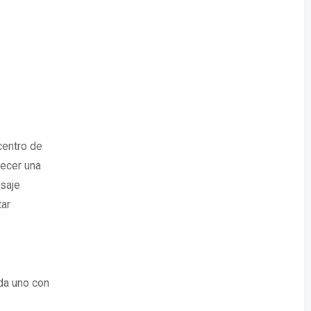
entro de
recer una
saje
tar
da uno con