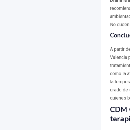
Diana Ma
recomiend
ambientac
No duden e
Conclu
A partir 
Valencia p
tratamient
como la a
la tempera
grado de 
quienes b
CDM 
terap