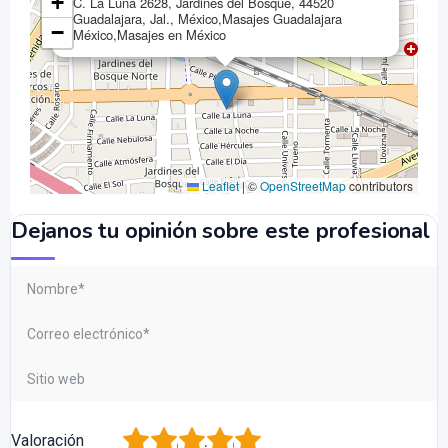
+
C. La Luna 2628, Jardines del Bosque, 44520
Guadalajara, Jal., México,Masajes Guadalajara
−
México,Masajes en México
Leaflet
|
©
OpenStreetMap
contributors
Dejanos tu opinión sobre este profesional
1
2
3
4
5
Valoración