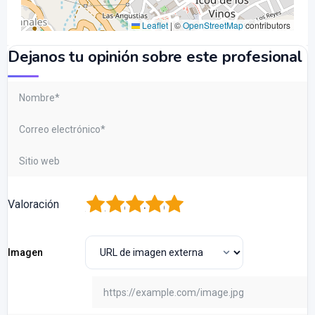
Leaflet
|
©
OpenStreetMap
contributors
Dejanos tu opinión sobre este profesional
1
2
3
4
5
Valoración
Imagen