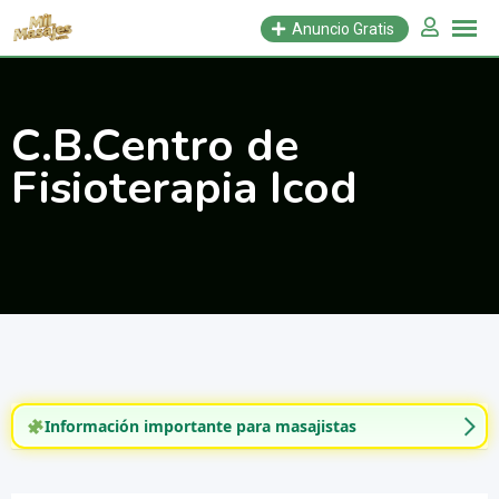
Saltar
Anuncio Gratis
al
contenido
C.B.Centro de
Fisioterapia Icod
Información importante para masajistas