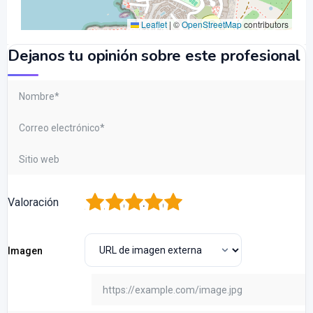
Leaflet
|
©
OpenStreetMap
contributors
Dejanos tu opinión sobre este profesional
1
2
3
4
5
Valoración
Imagen