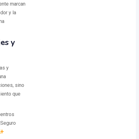
mente marcan
dor y la
na
es y
as y
una
ciones, sino
miento que
centros
¡Seguro