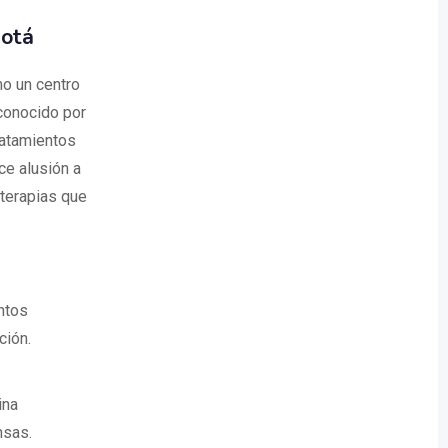
otá
o un centro
conocido por
ratamientos
e alusión a
 terapias que
ntos
ción.
ina
nsas.