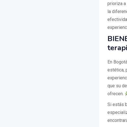
prioriza 
la diferen
efectivid
experienc
BIENE
terap
En Bogotá
estética, 
experienc
que su de
ofrecen.
Si estás 
especiali
encontrará