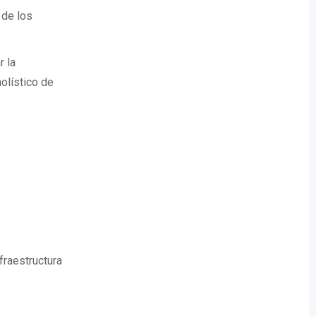
 de los
r la
olístico de
nfraestructura