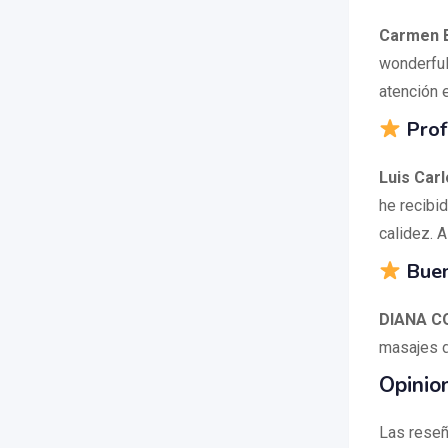
Carmen B
wonderful
atención 
Prof
Luis Car
he recibi
calidez. 
Buen
DIANA C
masajes d
Opinion
Las reseñ