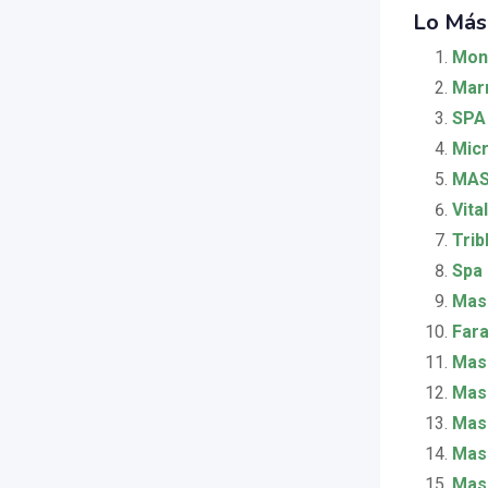
Lo Más
Mon
Mar
SPA 
Micr
MAS
Vita
Trib
Spa
Mas
Far
Masa
Masa
Masa
Mas
Masa