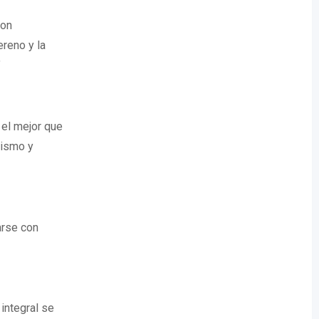
son
ereno y la
"
 el mejor que
lismo y
arse con
integral se