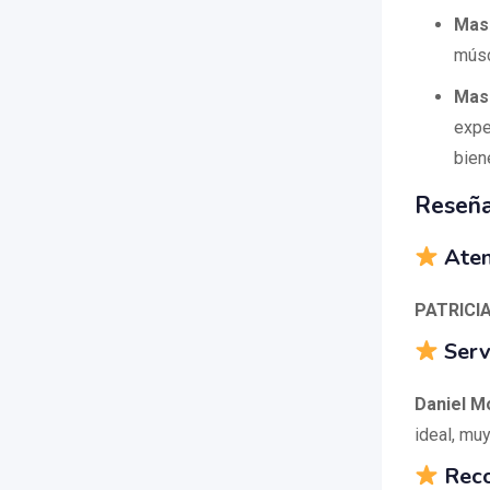
Masa
músc
Mas
expe
bien
Reseña
Aten
PATRICI
Serv
Daniel M
ideal, mu
Reco