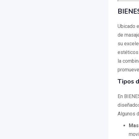
BIENES
Ubicado e
de masaje
su excele
estéticos
la combin
promueven
Tipos d
En BIENES
diseñados 
Algunos d
Mas
movi