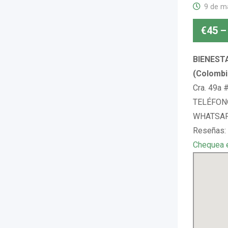
9 de m
€
45
–
BIENESTA
(Colombi
Cra. 49a 
TELÉFONO
WHATSAP
Reseñas:
Chequea 