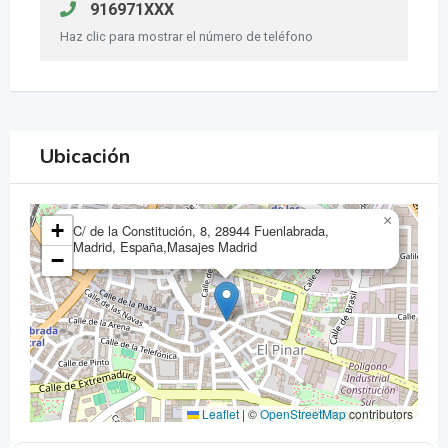
916971XXX
Haz clic para mostrar el número de teléfono
Ubicación
×
+
C/ de la Constitución, 8, 28944 Fuenlabrada,
Madrid, España,Masajes Madrid
−
Leaflet
|
©
OpenStreetMap
contributors