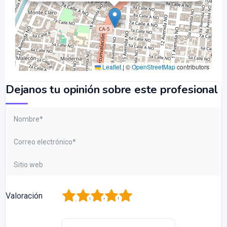
Leaflet
|
©
OpenStreetMap
contributors
Dejanos tu opinión sobre este profesional
1
2
3
4
5
Valoración