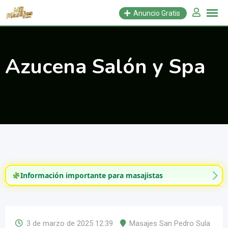
Saltar
Anuncio Gratis
al
contenido
Azucena Salón y Spa
Información importante para masajistas
3 de marzo de 2025 12:39
Masajes San Pedro Sula