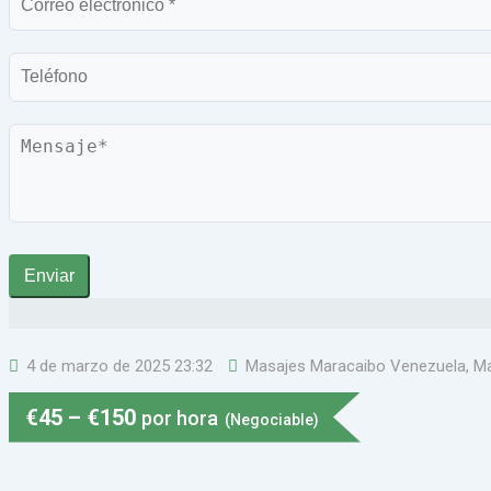
electrónico
Teléfono
Mensaje
Enviar
4 de marzo de 2025 23:32
Masajes Maracaibo Venezuela
,
Ma
€
45
–
€
150
por hora
(Negociable)