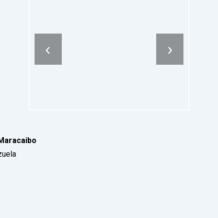
‹
›
 Maracaibo
zuela