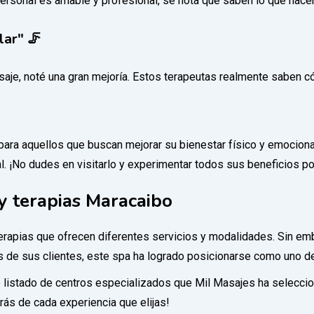
personal es amable y profesional, se nota que saben lo que hace
ar" 🦵
aje, noté una gran mejoría. Estos terapeutas realmente saben cóm
ra aquellos que buscan mejorar su bienestar físico y emocional.
tal. ¡No dudes en visitarlo y experimentar todos sus beneficios p
y terapias Maracaibo
erapias que ofrecen diferentes servicios y modalidades. Sin em
s de sus clientes, este spa ha logrado posicionarse como uno de 
 listado de centros especializados que Mil Masajes ha seleccion
rás de cada experiencia que elijas!