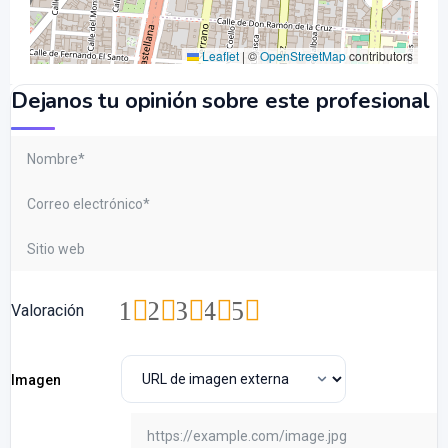
Leaflet
|
©
OpenStreetMap
contributors
Dejanos tu opinión sobre este profesional
1
2
3
4
5
Valoración
Imagen