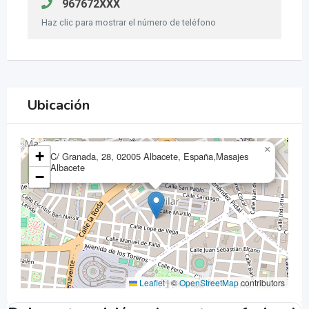
967672XXX
Haz clic para mostrar el número de teléfono
Ubicación
×
+
C/ Granada, 28, 02005 Albacete, España,Masajes
Albacete
−
Leaflet
|
©
OpenStreetMap
contributors