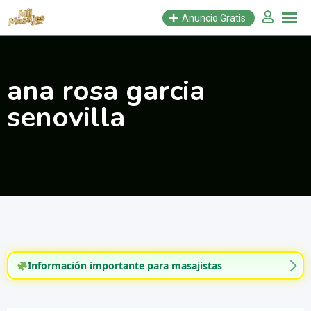
Saltar
Anuncio Gratis
al
contenido
ana rosa garcia
senovilla
Información importante para masajistas