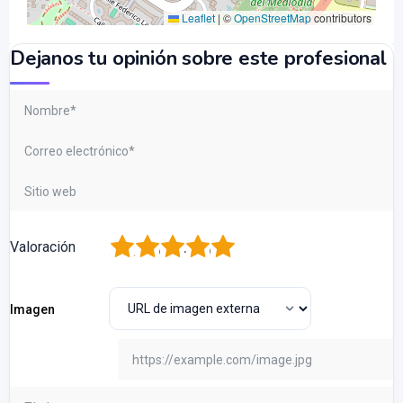
Leaflet
|
©
OpenStreetMap
contributors
Dejanos tu opinión sobre este profesional
1
2
3
4
5
Valoración
Imagen