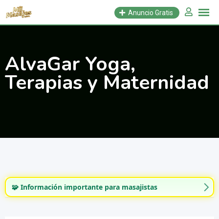
Saltar
Anuncio Gratis
al
contenido
AlvaGar Yoga,
Terapias y Maternidad
🧩 Información importante para masajistas