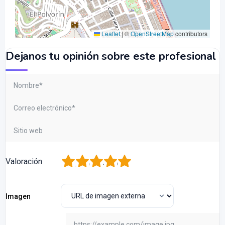
Leaflet
|
©
OpenStreetMap
contributors
Dejanos tu opinión sobre este profesional
1
2
3
4
5
Valoración
Imagen