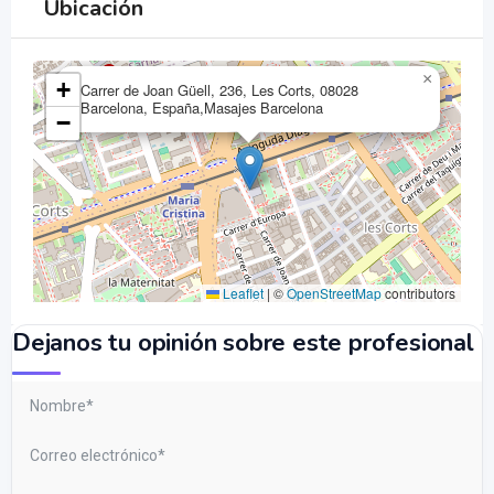
Ubicación
×
+
Carrer de Joan Güell, 236, Les Corts, 08028
Barcelona, España,Masajes Barcelona
−
Leaflet
|
©
OpenStreetMap
contributors
Dejanos tu opinión sobre este profesional