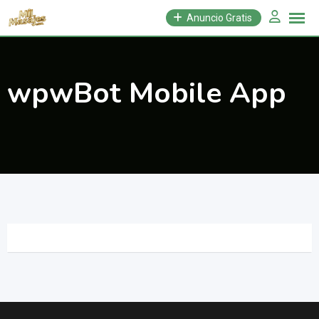
Saltar
Anuncio Gratis
al
contenido
wpwBot Mobile App