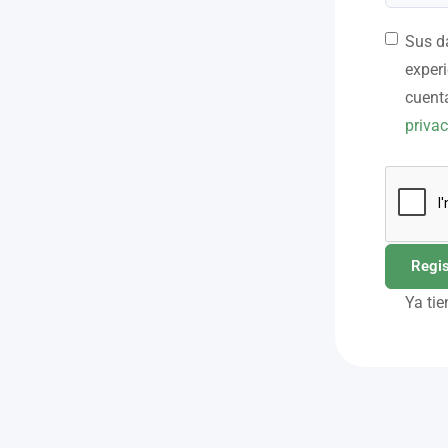
Sus da
experi
cuenta
priva
Ya tie