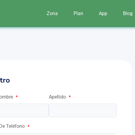
Zona
Plan
App
Blog
tro
Nombre
Apellido
*
*
De Teléfono
*