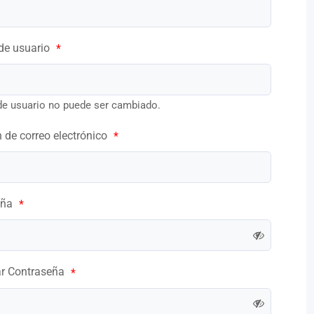
de usuario
*
e usuario no puede ser cambiado.
n de correo electrónico
*
eña
*
ar Contraseña
*