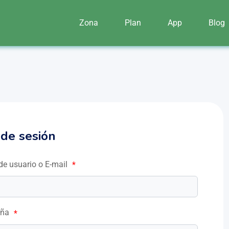
Zona
Plan
App
Blog
o de sesión
e usuario o E-mail
*
eña
*