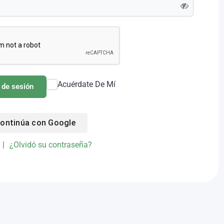
Acuérdate De Mí
o de sesión
ontinúa con
Google
|
¿Olvidó su contraseña?