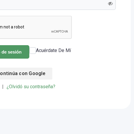
Acuérdate De Mí
o de sesión
ontinúa con
Google
|
¿Olvidó su contraseña?