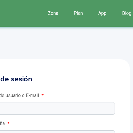
Zona
Plan
App
Blog
o de sesión
e usuario o E-mail
*
eña
*