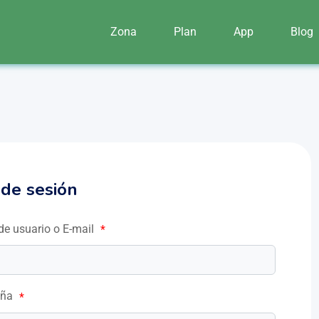
Zona
Plan
App
Blog
o de sesión
e usuario o E-mail
*
eña
*