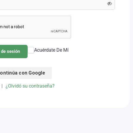
Acuérdate De Mí
o de sesión
ontinúa con
Google
|
¿Olvidó su contraseña?