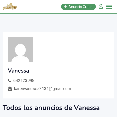
Saltar
Anuncio Gratis
al
contenido
Vanessa
642123998
karenvanessa3131@gmail.com
Todos los anuncios de Vanessa