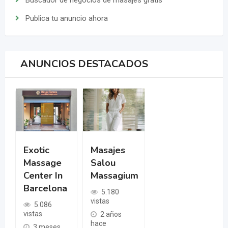
Buscador de negocios de masajes gratis
Publica tu anuncio ahora
ANUNCIOS DESTACADOS
Exotic
Masajes
Massage
Salou
Center In
Massagium
Barcelona
5.180
vistas
5.086
vistas
2 años
hace
3 meses