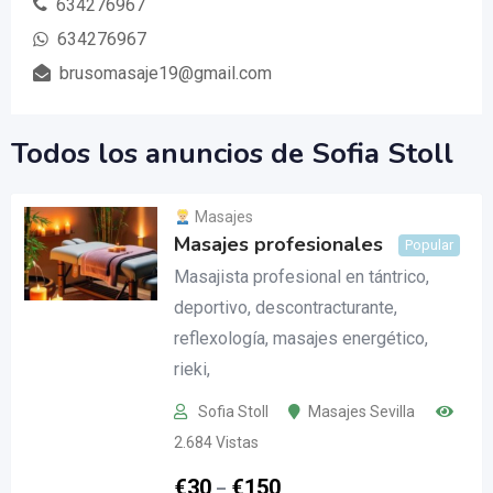
634276967
634276967
brusomasaje19@gmail.com
Todos los anuncios de Sofia Stoll
Masajes
Masajes profesionales
Popular
Masajista profesional en tántrico,
deportivo, descontracturante,
reflexología, masajes energético,
rieki,
Sofia Stoll
Masajes Sevilla
2.684 Vistas
€
30
€
150
–