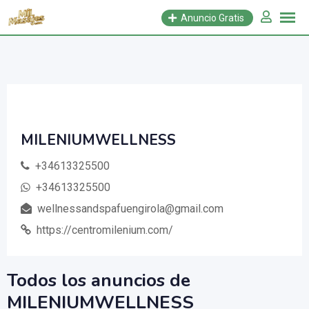
Saltar
Anuncio Gratis
al
contenido
MILENIUMWELLNESS
+34613325500
+34613325500
wellnessandspafuengirola@gmail.com
https://centromilenium.com/
Todos los anuncios de
MILENIUMWELLNESS