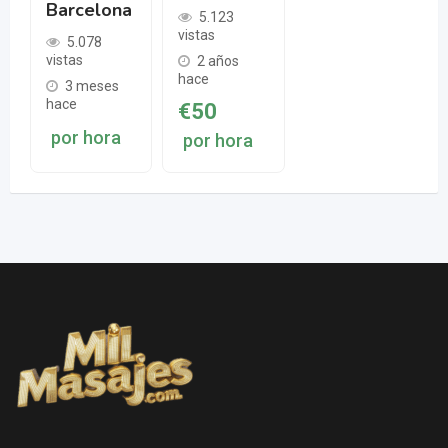
Barcelona
5.123
vistas
5.078
vistas
2 años
hace
3 meses
hace
€
50
por hora
por hora