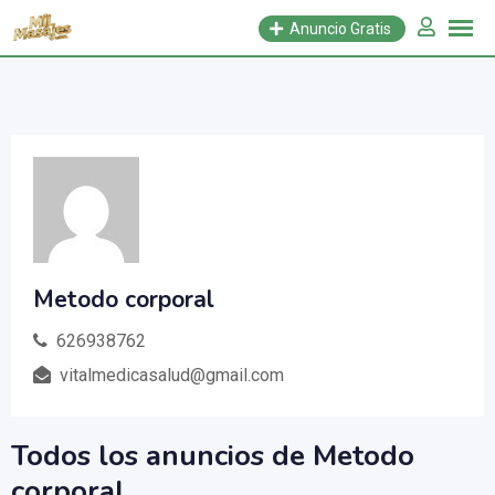
Saltar
Anuncio Gratis
al
contenido
Metodo corporal
626938762
vitalmedicasalud@gmail.com
Todos los anuncios de Metodo
corporal