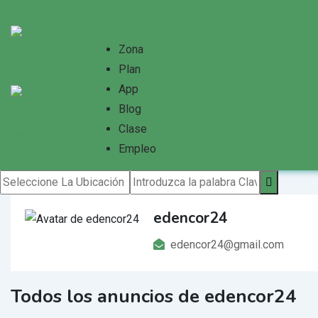
Saltar
Anuncio Gratis
al
contenido
Zona
Plan
App
Blog
Clase
Empleo
edencor24
edencor24@gmail.com
Todos los anuncios de edencor24